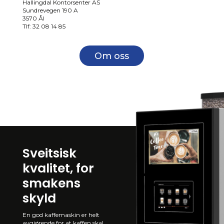
Hallingdal Kontorsenter AS
Sundrevegen 190 A
3570 Ål
Tlf: 32 08 14 85
Om oss
Sveitsisk
kvalitet, for
smakens
skyld
En god kaffemaskin er helt
avgjørende for at kaffen skal