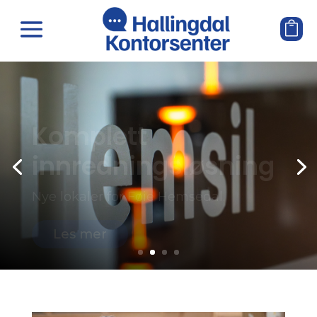
Komplett
innredningsløsning
Nye lokaler for Føie Hemsedal.
Les mer